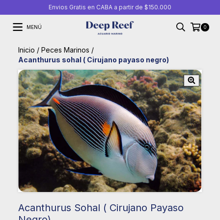
Envios Gratis en CABA a partir de $150.000
MENÚ
0
Inicio
/
Peces Marinos
/
Acanthurus sohal ( Cirujano payaso negro)
Acanthurus Sohal ( Cirujano Payaso
Negro)