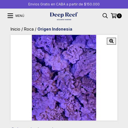
Envios Gratis en CABA a partir de $150.000
MENÚ
0
Inicio
/
Roca
/
Origen Indonesia